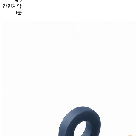
98%
간편계약
3분