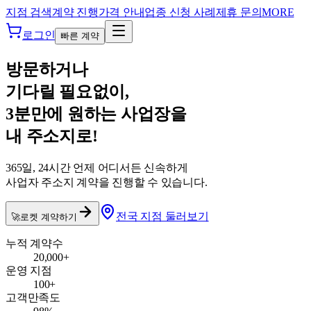
본문 바로가기
작심스페이스
지점 검색
계약 진행
가격 안내
업종 신청 사례
제휴 문의
MORE
로그인
빠른 계약
방문하거나
기다릴 필요없이,
3분만에
원하는 사업장을
내 주소지로!
365일, 24시간 언제 어디서든 신속하게
사업자 주소지 계약을 진행할 수 있습니다.
전국 지점 둘러보기
🚀
로켓 계약하기
누적 계약수
20,000+
운영 지점
100+
고객만족도