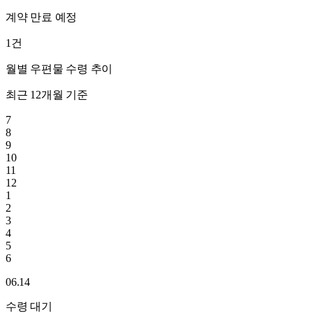
계약 만료 예정
1
건
월별 우편물 수령 추이
최근 12개월 기준
7
8
9
10
11
12
1
2
3
4
5
6
06.14
수령 대기