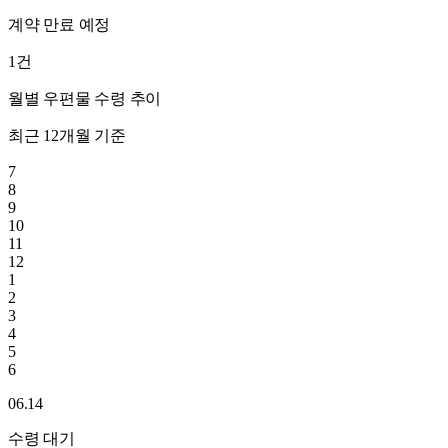
계약 만료 예정
1
건
월별 우편물 수령 추이
최근 12개월 기준
7
8
9
10
11
12
1
2
3
4
5
6
06.14
수령 대기