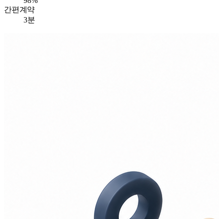
98%
간편계약
3분