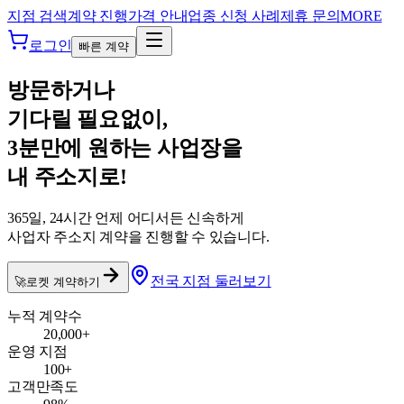
본문 바로가기
작심스페이스
지점 검색
계약 진행
가격 안내
업종 신청 사례
제휴 문의
MORE
로그인
빠른 계약
방문하거나
기다릴 필요없이,
3분만에
원하는 사업장을
내 주소지로!
365일, 24시간 언제 어디서든 신속하게
사업자 주소지 계약을 진행할 수 있습니다.
전국 지점 둘러보기
🚀
로켓 계약하기
누적 계약수
20,000+
운영 지점
100+
고객만족도